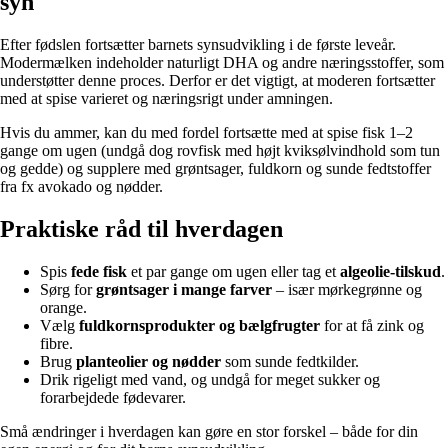
syn
Efter fødslen fortsætter barnets synsudvikling i de første leveår.
Modermælken indeholder naturligt DHA og andre næringsstoffer, som
understøtter denne proces. Derfor er det vigtigt, at moderen fortsætter
med at spise varieret og næringsrigt under amningen.
Hvis du ammer, kan du med fordel fortsætte med at spise fisk 1–2
gange om ugen (undgå dog rovfisk med højt kviksølvindhold som tun
og gedde) og supplere med grøntsager, fuldkorn og sunde fedtstoffer
fra fx avokado og nødder.
Praktiske råd til hverdagen
Spis
fede fisk
et par gange om ugen eller tag et
algeolie-tilskud
.
Sørg for
grøntsager i mange farver
– især mørkegrønne og
orange.
Vælg
fuldkornsprodukter og bælgfrugter
for at få zink og
fibre.
Brug
planteolier og nødder
som sunde fedtkilder.
Drik rigeligt med vand, og undgå for meget sukker og
forarbejdede fødevarer.
Små ændringer i hverdagen kan gøre en stor forskel – både for din