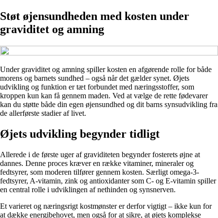
Støt øjensundheden med kosten under
graviditet og amning
Under graviditet og amning spiller kosten en afgørende rolle for både
morens og barnets sundhed – også når det gælder synet. Øjets
udvikling og funktion er tæt forbundet med næringsstoffer, som
kroppen kun kan få gennem maden. Ved at vælge de rette fødevarer
kan du støtte både din egen øjensundhed og dit barns synsudvikling fra
de allerførste stadier af livet.
Øjets udvikling begynder tidligt
Allerede i de første uger af graviditeten begynder fosterets øjne at
dannes. Denne proces kræver en række vitaminer, mineraler og
fedtsyrer, som moderen tilfører gennem kosten. Særligt omega-3-
fedtsyrer, A-vitamin, zink og antioxidanter som C- og E-vitamin spiller
en central rolle i udviklingen af nethinden og synsnerven.
Et varieret og næringsrigt kostmønster er derfor vigtigt – ikke kun for
at dække energibehovet, men også for at sikre, at øjets komplekse