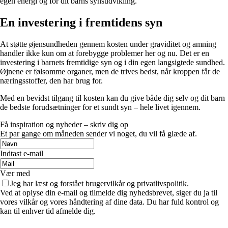
egen energi og for dit barns synsudvikling.
En investering i fremtidens syn
At støtte øjensundheden gennem kosten under graviditet og amning
handler ikke kun om at forebygge problemer her og nu. Det er en
investering i barnets fremtidige syn og i din egen langsigtede sundhed.
Øjnene er følsomme organer, men de trives bedst, når kroppen får de
næringsstoffer, den har brug for.
Med en bevidst tilgang til kosten kan du give både dig selv og dit barn
de bedste forudsætninger for et sundt syn – hele livet igennem.
Få inspiration og nyheder – skriv dig op
Et par gange om måneden sender vi noget, du vil få glæde af.
Indtast e-mail
Vær med
Jeg har læst og forstået brugervilkår og privatlivspolitik.
Ved at oplyse din e-mail og tilmelde dig nyhedsbrevet, siger du ja til
vores vilkår og vores håndtering af dine data. Du har fuld kontrol og
kan til enhver tid afmelde dig.