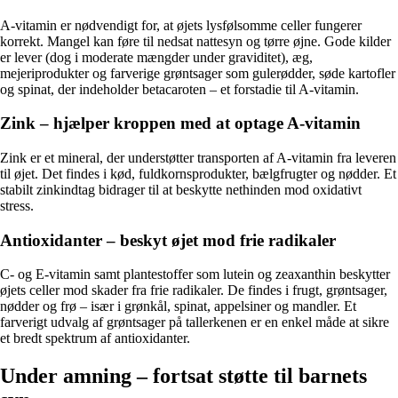
A-vitamin er nødvendigt for, at øjets lysfølsomme celler fungerer
korrekt. Mangel kan føre til nedsat nattesyn og tørre øjne. Gode kilder
er lever (dog i moderate mængder under graviditet), æg,
mejeriprodukter og farverige grøntsager som gulerødder, søde kartofler
og spinat, der indeholder betacaroten – et forstadie til A-vitamin.
Zink – hjælper kroppen med at optage A-vitamin
Zink er et mineral, der understøtter transporten af A-vitamin fra leveren
til øjet. Det findes i kød, fuldkornsprodukter, bælgfrugter og nødder. Et
stabilt zinkindtag bidrager til at beskytte nethinden mod oxidativt
stress.
Antioxidanter – beskyt øjet mod frie radikaler
C- og E-vitamin samt plantestoffer som lutein og zeaxanthin beskytter
øjets celler mod skader fra frie radikaler. De findes i frugt, grøntsager,
nødder og frø – især i grønkål, spinat, appelsiner og mandler. Et
farverigt udvalg af grøntsager på tallerkenen er en enkel måde at sikre
et bredt spektrum af antioxidanter.
Under amning – fortsat støtte til barnets