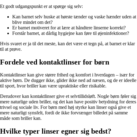
Et godt udgangspunkt er at spørge sig selv:
Kan barnet selv huske at børste tænder og vaske hænder uden at
blive mindet om det?
Er barnet motiveret for at lære at håndtere linserne korrekt?
Forstår barnet, at dårlig hygiejne kan føre til øjeninfektioner?
Hvis svaret er ja til det meste, kan det være et tegn på, at barnet er klar
til at prøve.
Fordele ved kontaktlinser for børn
Kontaktlinser kan give større frihed og komfort i hverdagen – især for
aktive børn. De dugger ikke, glider ikke ned ad næsen, og de er ideelle
til sport, hvor briller kan være upraktiske eller risikable.
Derudover kan kontaktlinser give et selvtillidsløft. Nogle børn føler sig
mere naturlige uden briller, og det kan have positiv betydning for deres
trivsel og sociale liv. For børn med høj styrke kan linser også give et
mere naturligt synsfelt, fordi de ikke forvrænger billedet på samme
måde som briller kan.
Hvilke typer linser egner sig bedst?