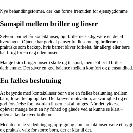
Nye behandlingsformer, der kan forme fremtiden for øjensygdomme
Samspil mellem briller og linser
Selvom barnet får kontaktlinser, bør brillerne stadig være en del af
hverdagen. Øjnene har godt af pauser fra linserne, og brillerne er
praktiske som backup, hvis barnet bliver forkølet, får allergi eller bare
har brug for en dag uden linser.
Mange børn bruger linser i skole og til sport, men skifter til briller
derhjemme. Det giver en god balance mellem komfort og øjensundhed.
En fælles beslutning
At begynde med kontaktlinser bør være en fælles beslutning mellem
barn, forældre og optiker. Det kræver motivation, ansvarlighed og en
god forståelse for, hvordan linserne skal bruges. Når det lykkes,
oplever mange børn en ny frihed og glæde ved at kunne se klart –
uden at tænke over brillerne.
Med den rette vejledning og opfølgning kan kontaktlinser være et trygt
og praktisk valg for større børn, der er klar til det.