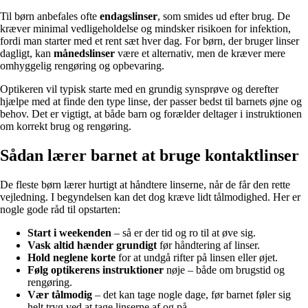
Til børn anbefales ofte
endagslinser
, som smides ud efter brug. De
kræver minimal vedligeholdelse og mindsker risikoen for infektion,
fordi man starter med et rent sæt hver dag. For børn, der bruger linser
dagligt, kan
månedslinser
være et alternativ, men de kræver mere
omhyggelig rengøring og opbevaring.
Optikeren vil typisk starte med en grundig synsprøve og derefter
hjælpe med at finde den type linse, der passer bedst til barnets øjne og
behov. Det er vigtigt, at både barn og forælder deltager i instruktionen
om korrekt brug og rengøring.
Sådan lærer barnet at bruge kontaktlinser
De fleste børn lærer hurtigt at håndtere linserne, når de får den rette
vejledning. I begyndelsen kan det dog kræve lidt tålmodighed. Her er
nogle gode råd til opstarten:
Start i weekenden
– så er der tid og ro til at øve sig.
Vask altid hænder grundigt
før håndtering af linser.
Hold neglene korte
for at undgå rifter på linsen eller øjet.
Følg optikerens instruktioner
nøje – både om brugstid og
rengøring.
Vær tålmodig
– det kan tage nogle dage, før barnet føler sig
helt tryg ved at tage linserne af og på.