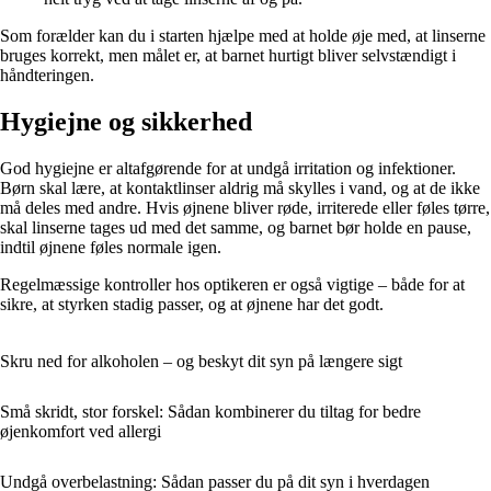
Som forælder kan du i starten hjælpe med at holde øje med, at linserne
bruges korrekt, men målet er, at barnet hurtigt bliver selvstændigt i
håndteringen.
Hygiejne og sikkerhed
God hygiejne er altafgørende for at undgå irritation og infektioner.
Børn skal lære, at kontaktlinser aldrig må skylles i vand, og at de ikke
må deles med andre. Hvis øjnene bliver røde, irriterede eller føles tørre,
skal linserne tages ud med det samme, og barnet bør holde en pause,
indtil øjnene føles normale igen.
Regelmæssige kontroller hos optikeren er også vigtige – både for at
sikre, at styrken stadig passer, og at øjnene har det godt.
Skru ned for alkoholen – og beskyt dit syn på længere sigt
Små skridt, stor forskel: Sådan kombinerer du tiltag for bedre
øjenkomfort ved allergi
Undgå overbelastning: Sådan passer du på dit syn i hverdagen