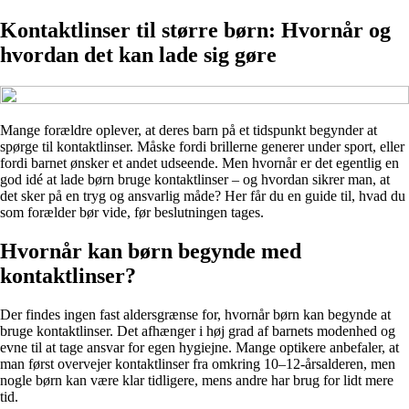
Kontaktlinser til større børn: Hvornår og
hvordan det kan lade sig gøre
Mange forældre oplever, at deres barn på et tidspunkt begynder at
spørge til kontaktlinser. Måske fordi brillerne generer under sport, eller
fordi barnet ønsker et andet udseende. Men hvornår er det egentlig en
god idé at lade børn bruge kontaktlinser – og hvordan sikrer man, at
det sker på en tryg og ansvarlig måde? Her får du en guide til, hvad du
som forælder bør vide, før beslutningen tages.
Hvornår kan børn begynde med
kontaktlinser?
Der findes ingen fast aldersgrænse for, hvornår børn kan begynde at
bruge kontaktlinser. Det afhænger i høj grad af barnets modenhed og
evne til at tage ansvar for egen hygiejne. Mange optikere anbefaler, at
man først overvejer kontaktlinser fra omkring 10–12-årsalderen, men
nogle børn kan være klar tidligere, mens andre har brug for lidt mere
tid.