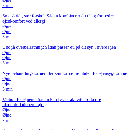
Øjne
7 min
Små skridt, stor forskel: Sådan kombinerer du tiltag for bedre
øjenkomfort ved allergi
Øjne
Øjne
5 min
Undgå overbelastning: Sådan passer du på dit syn i hverdagen
Øjne
Øjne
3 min
Nye behandlingsformer, der kan forme fremtiden for øjensygdomme
Øjne
Øjne
3 min
Motion for øjnene: Sådan kan fysisk aktivitet forbedre
blodcirkulationen i øjet
Øjne
Øjne
7 min