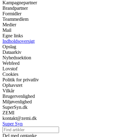
Kampagnepartner
Brandpartner
Formidler
Teammedlem
Medier
Mail
Egne links
Indholdsoversigt
Opslag
Dataarkiv
Nyhedssektion
Webfeed
Lovstof
Cookies
Politik for privatliv
Ophavsret
Vilkår
Brugervenlighed
Miljøvenlighed
SuperSyn.dk
ZEMI
kontakt@zemi.dk
Super Syn
Del med omtanke