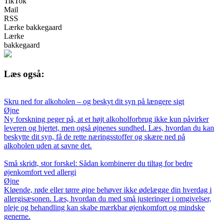
TikTok
Mail
RSS
Lærke bakkegaard
Lærke
bakkegaard
Læs også:
Skru ned for alkoholen – og beskyt dit syn på længere sigt
Øjne
Ny forskning peger på, at et højt alkoholforbrug ikke kun påvirker
leveren og hjertet, men også øjnenes sundhed. Læs, hvordan du kan
beskytte dit syn, få de rette næringsstoffer og skære ned på
alkoholen uden at savne det.
Små skridt, stor forskel: Sådan kombinerer du tiltag for bedre
øjenkomfort ved allergi
Øjne
Kløende, røde eller tørre øjne behøver ikke ødelægge din hverdag i
allergisæsonen. Læs, hvordan du med små justeringer i omgivelser,
pleje og behandling kan skabe mærkbar øjenkomfort og mindske
generne.