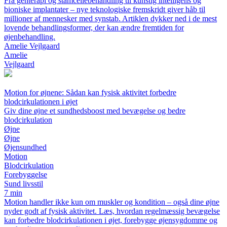
Fra genterapi og stamcellebehandling til kunstig intelligens og
bioniske implantater – nye teknologiske fremskridt giver håb til
millioner af mennesker med synstab. Artiklen dykker ned i de mest
lovende behandlingsformer, der kan ændre fremtiden for
øjenbehandling.
Amelie Vejlgaard
Amelie
Vejlgaard
Motion for øjnene: Sådan kan fysisk aktivitet forbedre
blodcirkulationen i øjet
Giv dine øjne et sundhedsboost med bevægelse og bedre
blodcirkulation
Øjne
Øjne
Øjensundhed
Motion
Blodcirkulation
Forebyggelse
Sund livsstil
7 min
Motion handler ikke kun om muskler og kondition – også dine øjne
nyder godt af fysisk aktivitet. Læs, hvordan regelmæssig bevægelse
kan forbedre blodcirkulationen i øjet, forebygge øjensygdomme og