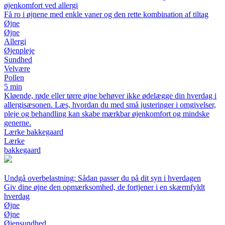
øjenkomfort ved allergi
Få ro i øjnene med enkle vaner og den rette kombination af tiltag
Øjne
Øjne
Allergi
Øjenpleje
Sundhed
Velvære
Pollen
5 min
Kløende, røde eller tørre øjne behøver ikke ødelægge din hverdag i
allergisæsonen. Læs, hvordan du med små justeringer i omgivelser,
pleje og behandling kan skabe mærkbar øjenkomfort og mindske
generne.
Lærke bakkegaard
Lærke
bakkegaard
Undgå overbelastning: Sådan passer du på dit syn i hverdagen
Giv dine øjne den opmærksomhed, de fortjener i en skærmfyldt
hverdag
Øjne
Øjne
Øjensundhed