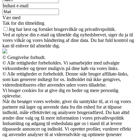
Indtast e-mail
Vær med
Tak for din tilmelding
Jeg har læst og forstået brugervilkår og privatlivspolitik.
Ved at oplyse din e-mail og tilmelde dig nyhedsbrevet, siger du ja til
vores vilkår og vores håndtering af dine data. Du har fuld kontrol og
kan til enhver tid afmelde dig.
© Gengivelse forbudt.
© Alle rettigheder forbeholdes. Vi samarbejder med udvalgte
virksomheder og tjener muligvis på dine køb via vores links.
© Alle rettigheder er forbeholdt. Denne side bruger affiliate-links,
som kan generere indtægt for os. Indholdet må ikke gengives,
videredistribueres eller anvendes uden vores tilladelse.
Vi bruger cookies for at give dig en bedre og mere personlig
oplevelse.
Når du besøger vores website, giver du samtykke til, at vi og vores
partnere må lagre og anvende data fra din enhed for at tilpasse
indhold, måle effektivitet og analysere brugeradfærd. Du kan altid
ændre dine valg og få mere information i vores privatlivspolitik
Indsamling og adgang til enhedsdata gør os i stand til at levere
tilpassede annoncer og indhold. Vi opretter profiler, vurderer effekt
og anvender analyser til at videreudvikle og optimere tjenester