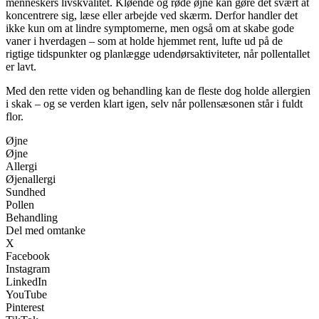
menneskers livskvalitet. Kløende og røde øjne kan gøre det svært at
koncentrere sig, læse eller arbejde ved skærm. Derfor handler det
ikke kun om at lindre symptomerne, men også om at skabe gode
vaner i hverdagen – som at holde hjemmet rent, lufte ud på de
rigtige tidspunkter og planlægge udendørsaktiviteter, når pollentallet
er lavt.
Med den rette viden og behandling kan de fleste dog holde allergien
i skak – og se verden klart igen, selv når pollensæsonen står i fuldt
flor.
Øjne
Øjne
Allergi
Øjenallergi
Sundhed
Pollen
Behandling
Del med omtanke
X
Facebook
Instagram
LinkedIn
YouTube
Pinterest