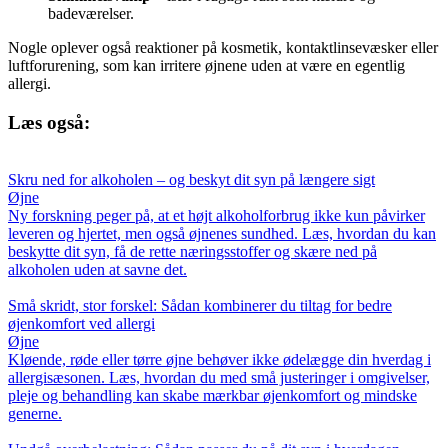
badeværelser.
Nogle oplever også reaktioner på kosmetik, kontaktlinsevæsker eller
luftforurening, som kan irritere øjnene uden at være en egentlig
allergi.
Læs også:
Skru ned for alkoholen – og beskyt dit syn på længere sigt
Øjne
Ny forskning peger på, at et højt alkoholforbrug ikke kun påvirker
leveren og hjertet, men også øjnenes sundhed. Læs, hvordan du kan
beskytte dit syn, få de rette næringsstoffer og skære ned på
alkoholen uden at savne det.
Små skridt, stor forskel: Sådan kombinerer du tiltag for bedre
øjenkomfort ved allergi
Øjne
Kløende, røde eller tørre øjne behøver ikke ødelægge din hverdag i
allergisæsonen. Læs, hvordan du med små justeringer i omgivelser,
pleje og behandling kan skabe mærkbar øjenkomfort og mindske
generne.