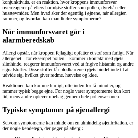
konjunktivitis, er en reaktion, hvor kroppens immunforsvar
overreagerer på ellers harmløse stoffer som pollen, dyrehår eller
husstøvmider. Men hvad sker der egentlig i øjnene, når allergien
rammer, og hvordan kan man lindre symptomerne?
Når immunforsvaret går i
alarmberedskab
Allergi opstår, når kroppen fejlagtigt opfatter et stof som farligt. Når
allergenet – for eksempel pollen – kommer i kontakt med øjets
slimhinde, reagerer immunforsvaret ved at frigive histamin og andre
signalstoffer. Disse stoffer får blodkarrene i øjets bindehinde til at
udvide sig, hvilket giver rødme, hævelse og kløe.
Reaktionen kan komme hurtigt, ofte inden for få minutter, og
rammer typisk begge øjne. For nogle varer symptomerne kun kort
tid, mens andre oplever ubehag gennem hele pollensæsonen.
Typiske symptomer på øjenallergi
Selvom symptomerne kan minde om en almindelig øjenirritation, er
der nogle kendetegn, der peger på allergi: