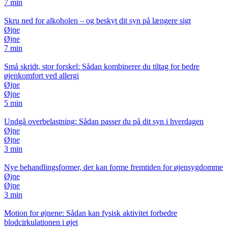
7 min
Skru ned for alkoholen – og beskyt dit syn på længere sigt
Øjne
Øjne
7 min
Små skridt, stor forskel: Sådan kombinerer du tiltag for bedre
øjenkomfort ved allergi
Øjne
Øjne
5 min
Undgå overbelastning: Sådan passer du på dit syn i hverdagen
Øjne
Øjne
3 min
Nye behandlingsformer, der kan forme fremtiden for øjensygdomme
Øjne
Øjne
3 min
Motion for øjnene: Sådan kan fysisk aktivitet forbedre
blodcirkulationen i øjet