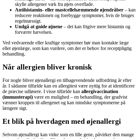
skylle allergener væk fra øjets overflade.
Antihistamin- eller mastcellehæmmende øjendråber
– kan
reducere reaktionen og forebygge symptomer, hvis de bruges
regelmæssigt.
Undgå at gnide øjnene
– det kan frigive mere histamin og
forværre hævelsen.
Ved vedvarende eller kraftige symptomer bør man kontakte læge
eller øjenlæge, som kan vurdere, om der er behov for receptpligtig
behandling.
Når allergien bliver kronisk
For nogle bliver øjenallergi en tilbagevendende udfordring år efter
år. I sådanne tilfælde kan en allergitest være nyttig for at identificere
de præcise udløsere. I visse tilfælde kan
allergivaccination
(immunterapi)
være en mulighed – en behandling, der gradvist
vænner kroppen til allergenet og kan mindske symptomerne på
længere sigt.
Et blik på hverdagen med øjenallergi
Selvom øjenallergi kan virke som en lille gene, påvirker den mange