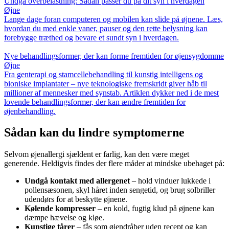
Undgå overbelastning: Sådan passer du på dit syn i hverdagen
Øjne
Lange dage foran computeren og mobilen kan slide på øjnene. Læs,
hvordan du med enkle vaner, pauser og den rette belysning kan
forebygge træthed og bevare et sundt syn i hverdagen.
Nye behandlingsformer, der kan forme fremtiden for øjensygdomme
Øjne
Fra genterapi og stamcellebehandling til kunstig intelligens og
bioniske implantater – nye teknologiske fremskridt giver håb til
millioner af mennesker med synstab. Artiklen dykker ned i de mest
lovende behandlingsformer, der kan ændre fremtiden for
øjenbehandling.
Sådan kan du lindre symptomerne
Selvom øjenallergi sjældent er farlig, kan den være meget
generende. Heldigvis findes der flere måder at mindske ubehaget på:
Undgå kontakt med allergenet
– hold vinduer lukkede i
pollensæsonen, skyl håret inden sengetid, og brug solbriller
udendørs for at beskytte øjnene.
Kølende kompresser
– en kold, fugtig klud på øjnene kan
dæmpe hævelse og kløe.
Kunstige tårer
– fås som øjendråber uden recept og kan