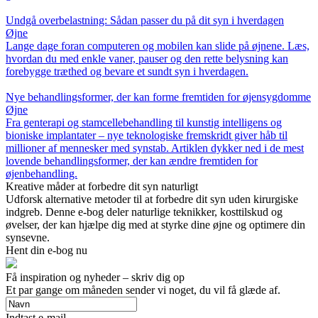
Undgå overbelastning: Sådan passer du på dit syn i hverdagen
Øjne
Lange dage foran computeren og mobilen kan slide på øjnene. Læs,
hvordan du med enkle vaner, pauser og den rette belysning kan
forebygge træthed og bevare et sundt syn i hverdagen.
Nye behandlingsformer, der kan forme fremtiden for øjensygdomme
Øjne
Fra genterapi og stamcellebehandling til kunstig intelligens og
bioniske implantater – nye teknologiske fremskridt giver håb til
millioner af mennesker med synstab. Artiklen dykker ned i de mest
lovende behandlingsformer, der kan ændre fremtiden for
øjenbehandling.
Kreative måder at forbedre dit syn naturligt
Udforsk alternative metoder til at forbedre dit syn uden kirurgiske
indgreb. Denne e-bog deler naturlige teknikker, kosttilskud og
øvelser, der kan hjælpe dig med at styrke dine øjne og optimere din
synsevne.
Hent din e-bog nu
Få inspiration og nyheder – skriv dig op
Et par gange om måneden sender vi noget, du vil få glæde af.
Indtast e-mail