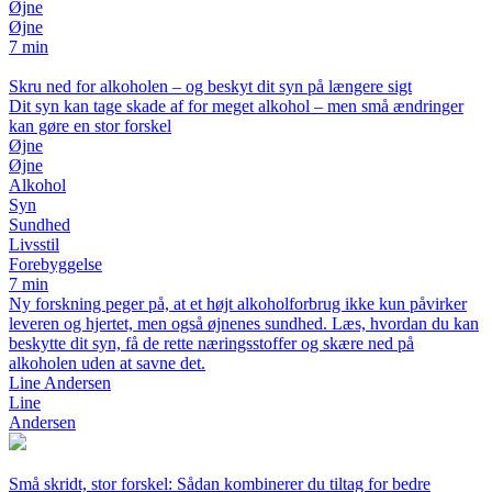
Øjne
Øjne
7 min
Skru ned for alkoholen – og beskyt dit syn på længere sigt
Dit syn kan tage skade af for meget alkohol – men små ændringer
kan gøre en stor forskel
Øjne
Øjne
Alkohol
Syn
Sundhed
Livsstil
Forebyggelse
7 min
Ny forskning peger på, at et højt alkoholforbrug ikke kun påvirker
leveren og hjertet, men også øjnenes sundhed. Læs, hvordan du kan
beskytte dit syn, få de rette næringsstoffer og skære ned på
alkoholen uden at savne det.
Line Andersen
Line
Andersen
Små skridt, stor forskel: Sådan kombinerer du tiltag for bedre