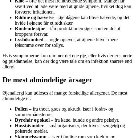
Kløe
– ofte det mest fremtrædende symptom. Mange har
svært ved at lade være med at gnide øjnene, hvilket dog kan
forværre irritationen.
Rødme og hævelse
– øjenlågene kan blive hævede, og det
hvide i øjnene får et rødt skær.
Rindende øjne
– tåreproduktionen øges som en del af
kroppens forsvar.
Lysfølsomhed
– nogle oplever, at øjnene bliver mere
følsomme over for sollys.
Hvis symptomerne kun rammer det ene øje, eller hvis der er smerte
og pusdannelse, kan der dog være tale om en infektion snarere end
allergi.
De mest almindelige årsager
Øjenallergi kan udløses af mange forskellige allergener. De mest
almindelige er:
Pollen
– fra træer, græs og ukrudt, især i forårs- og
sommermånederne.
Dyrehår og skæl
– fra katte, hunde og andre pelsdyr.
Husstøvmider
– små organismer, der trives i sengetøj og
polstrede møbler.
Skimmelsvamp
– især i fugtige rum som kældre og