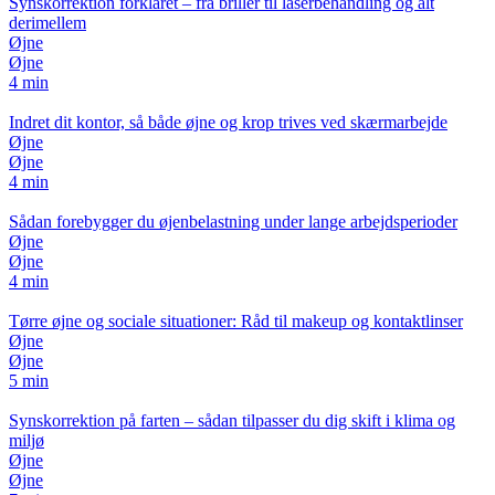
Synskorrektion forklaret – fra briller til laserbehandling og alt
derimellem
Øjne
Øjne
4 min
Indret dit kontor, så både øjne og krop trives ved skærmarbejde
Øjne
Øjne
4 min
Sådan forebygger du øjenbelastning under lange arbejdsperioder
Øjne
Øjne
4 min
Tørre øjne og sociale situationer: Råd til makeup og kontaktlinser
Øjne
Øjne
5 min
Synskorrektion på farten – sådan tilpasser du dig skift i klima og
miljø
Øjne
Øjne