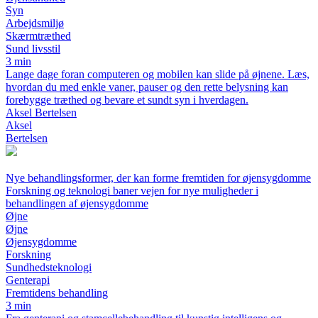
Syn
Arbejdsmiljø
Skærmtræthed
Sund livsstil
3 min
Lange dage foran computeren og mobilen kan slide på øjnene. Læs,
hvordan du med enkle vaner, pauser og den rette belysning kan
forebygge træthed og bevare et sundt syn i hverdagen.
Aksel Bertelsen
Aksel
Bertelsen
Nye behandlingsformer, der kan forme fremtiden for øjensygdomme
Forskning og teknologi baner vejen for nye muligheder i
behandlingen af øjensygdomme
Øjne
Øjne
Øjensygdomme
Forskning
Sundhedsteknologi
Genterapi
Fremtidens behandling
3 min